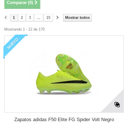
Comparar (
0
)
1
2
3
...
15
Mostrar todos
Mostrando 1 - 12 de 170
NUEVO
Zapatos adidas F50 Elite FG Spider Volt Negro