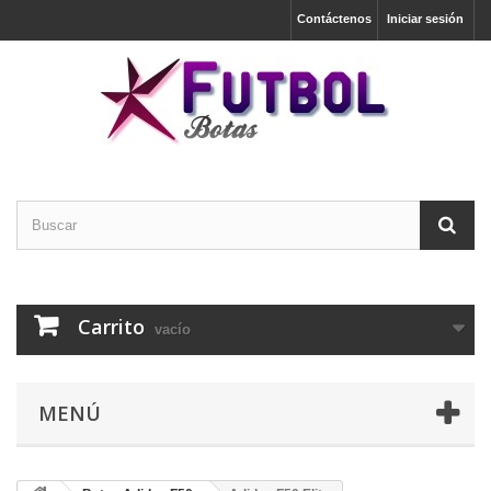
Contáctenos
Iniciar sesión
Carrito
vacío
MENÚ