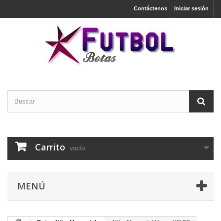
Contáctenos
Iniciar sesión
Carrito
vacío
MENÚ