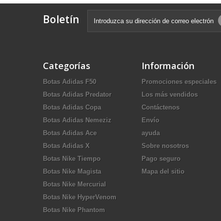
Boletín
Categorías
Información
Botas Adidas F50
Promociones especiales
Botas Adidas Predator
Los más vendidos
Botas Adidas Copa
Contáctenos
Botas Adidas Nemeziz
Envío
Botas Adidas Ace
ayuda
Botas Adidas X
Sobre nosotros
Botas Nike Tiempo
Pago seguro
Botas Nike Magista
Mapa del sitio
Botas Nike Mercurial
Botas Nike HyperVenom
Botas Nike Phantom