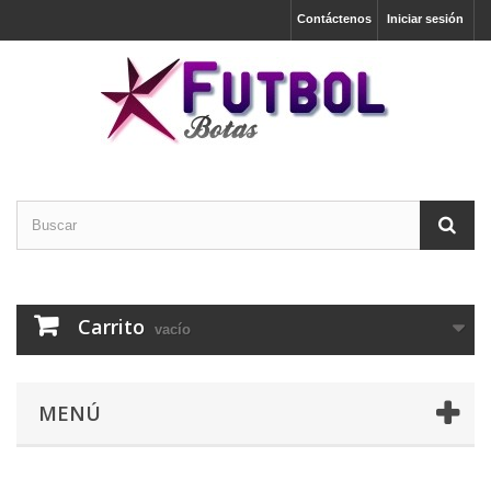
Contáctenos
Iniciar sesión
Carrito
vacío
MENÚ