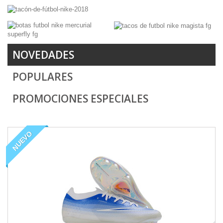
Botas de fútbol Nike
La parte superior Flyknit y el
sistema Nike Grip se
combinan para proporcionar un
NOVEDADES
ajuste de máxima firmeza.
POPULARES
PROMOCIONES ESPECIALES
NUEVO