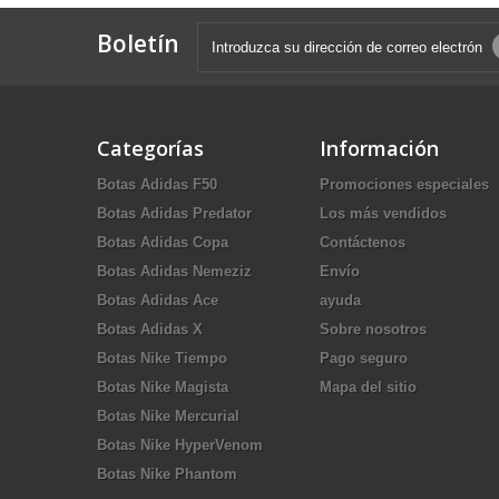
Boletín
Categorías
Información
Botas Adidas F50
Promociones especiales
Botas Adidas Predator
Los más vendidos
Botas Adidas Copa
Contáctenos
Botas Adidas Nemeziz
Envío
Botas Adidas Ace
ayuda
Botas Adidas X
Sobre nosotros
Botas Nike Tiempo
Pago seguro
Botas Nike Magista
Mapa del sitio
Botas Nike Mercurial
Botas Nike HyperVenom
Botas Nike Phantom