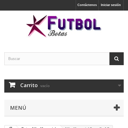
Contáctenos
Iniciar sesión
Carrito
vacío
MENÚ