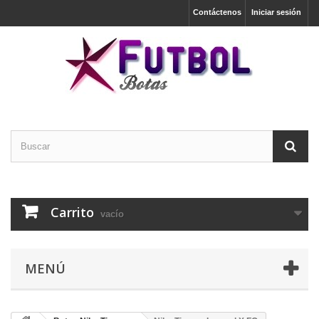
Contáctenos
Iniciar sesión
Carrito
vacío
MENÚ