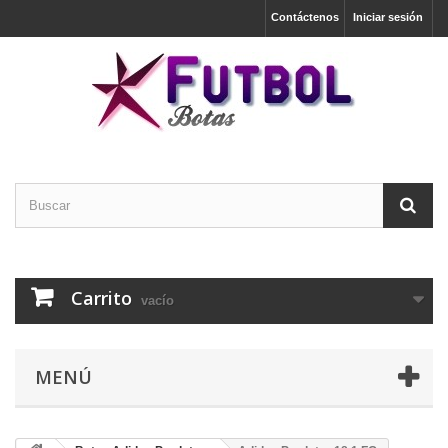
Contáctenos
Iniciar sesión
Carrito
vacío
MENÚ