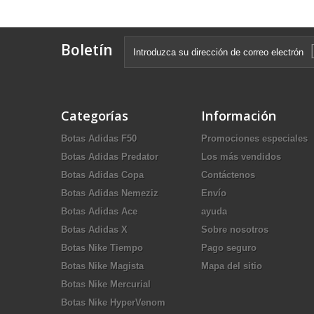
Boletín
Categorías
Información
Botas Adidas F50
Promociones especiales
Botas Adidas Predator
Los más vendidos
Botas Adidas Copa
Contáctenos
Botas Adidas Nemeziz
Envío
Botas Adidas Ace
ayuda
Botas Adidas X
Sobre nosotros
Botas Nike Tiempo
Pago seguro
Botas Nike Magista
Mapa del sitio
Botas Nike Mercurial
Botas Nike HyperVenom