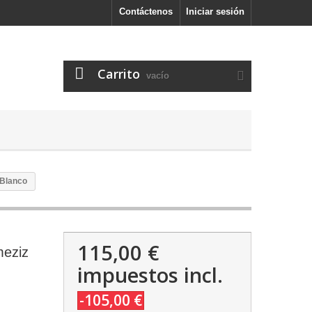
Contáctenos
Iniciar sesión
Carrito
vacío
 Blanco
115,00 €
meziz
impuestos incl.
-105,00 €