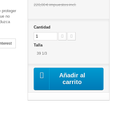
220,00 €
impuestos incl.
e proteger
ue no
oduzca
Cantidad
nterest
Talla
39 1/3
Añadir al
carrito