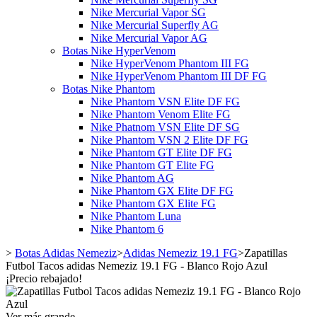
Nike Mercurial Vapor SG
Nike Mercurial Superfly AG
Nike Mercurial Vapor AG
Botas Nike HyperVenom
Nike HyperVenom Phantom III FG
Nike HyperVenom Phantom III DF FG
Botas Nike Phantom
Nike Phantom VSN Elite DF FG
Nike Phantom Venom Elite FG
Nike Phatnom VSN Elite DF SG
Nike Phantom VSN 2 Elite DF FG
Nike Phantom GT Elite DF FG
Nike Phantom GT Elite FG
Nike Phantom AG
Nike Phantom GX Elite DF FG
Nike Phantom GX Elite FG
Nike Phantom Luna
Nike Phantom 6
>
Botas Adidas Nemeziz
>
Adidas Nemeziz 19.1 FG
>
Zapatillas
Futbol Tacos adidas Nemeziz 19.1 FG - Blanco Rojo Azul
¡Precio rebajado!
Ver más grande