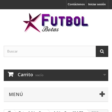
Contáctenos
Iniciar sesión
Carrito
vacío
MENÚ