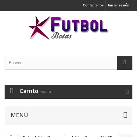
Contáctenos
Iniciar sesión
Carrito
vacío
MENÚ