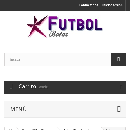
Contáctenos
Iniciar sesión
Carrito
vacío
MENÚ