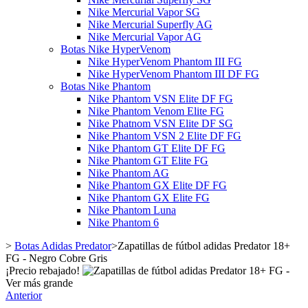
Nike Mercurial Vapor SG
Nike Mercurial Superfly AG
Nike Mercurial Vapor AG
Botas Nike HyperVenom
Nike HyperVenom Phantom III FG
Nike HyperVenom Phantom III DF FG
Botas Nike Phantom
Nike Phantom VSN Elite DF FG
Nike Phantom Venom Elite FG
Nike Phatnom VSN Elite DF SG
Nike Phantom VSN 2 Elite DF FG
Nike Phantom GT Elite DF FG
Nike Phantom GT Elite FG
Nike Phantom AG
Nike Phantom GX Elite DF FG
Nike Phantom GX Elite FG
Nike Phantom Luna
Nike Phantom 6
>
Botas Adidas Predator
>
Zapatillas de fútbol adidas Predator 18+
FG - Negro Cobre Gris
¡Precio rebajado!
Ver más grande
Anterior