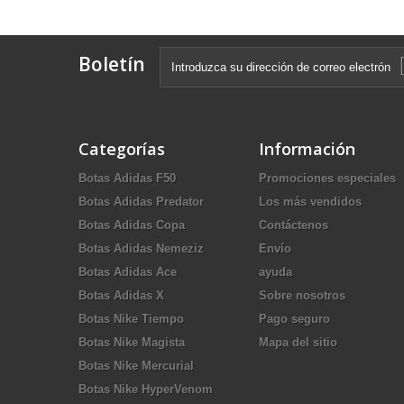
Boletín
Categorías
Información
Botas Adidas F50
Promociones especiales
Botas Adidas Predator
Los más vendidos
Botas Adidas Copa
Contáctenos
Botas Adidas Nemeziz
Envío
Botas Adidas Ace
ayuda
Botas Adidas X
Sobre nosotros
Botas Nike Tiempo
Pago seguro
Botas Nike Magista
Mapa del sitio
Botas Nike Mercurial
Botas Nike HyperVenom