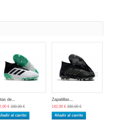
tas de...
Zapatillas...
Botas de..
2,00 €
330,00 €
142,00 €
330,00 €
142,00 €
33
ñadir al carrito
Añadir al carrito
Añadir al 