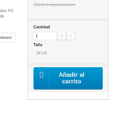
330,00 €
impuestos incl.
dator FG
 de
Cantidad
nterest
Talla
39 1/3
Añadir al
carrito