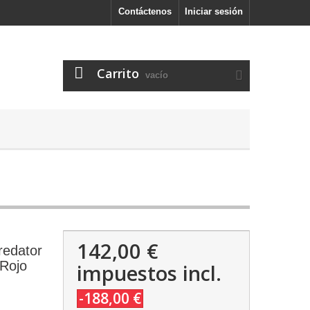
Contáctenos
Iniciar sesión
Carrito
vacío
142,00 €
redator
 Rojo
impuestos incl.
-188,00 €