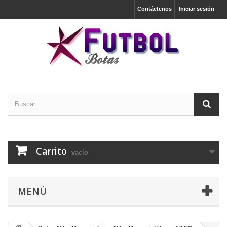
Contáctenos
Iniciar sesión
Carrito
vacío
MENÚ