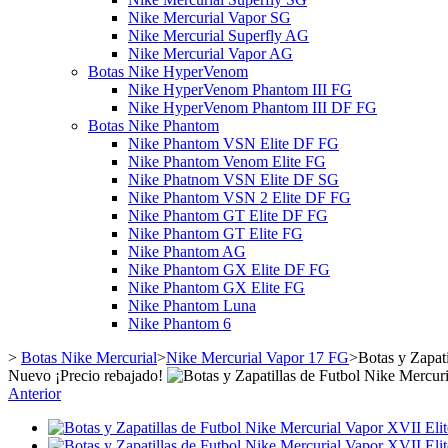
Nike Mercurial Vapor SG
Nike Mercurial Superfly AG
Nike Mercurial Vapor AG
Botas Nike HyperVenom
Nike HyperVenom Phantom III FG
Nike HyperVenom Phantom III DF FG
Botas Nike Phantom
Nike Phantom VSN Elite DF FG
Nike Phantom Venom Elite FG
Nike Phatnom VSN Elite DF SG
Nike Phantom VSN 2 Elite DF FG
Nike Phantom GT Elite DF FG
Nike Phantom GT Elite FG
Nike Phantom AG
Nike Phantom GX Elite DF FG
Nike Phantom GX Elite FG
Nike Phantom Luna
Nike Phantom 6
>
Botas Nike Mercurial
>
Nike Mercurial Vapor 17 FG
>
Botas y Zapat
Nuevo
¡Precio rebajado!
Anterior