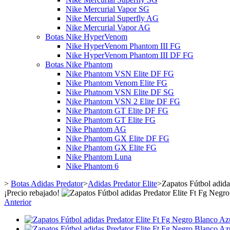
Nike Mercurial Vapor SG
Nike Mercurial Superfly AG
Nike Mercurial Vapor AG
Botas Nike HyperVenom
Nike HyperVenom Phantom III FG
Nike HyperVenom Phantom III DF FG
Botas Nike Phantom
Nike Phantom VSN Elite DF FG
Nike Phantom Venom Elite FG
Nike Phatnom VSN Elite DF SG
Nike Phantom VSN 2 Elite DF FG
Nike Phantom GT Elite DF FG
Nike Phantom GT Elite FG
Nike Phantom AG
Nike Phantom GX Elite DF FG
Nike Phantom GX Elite FG
Nike Phantom Luna
Nike Phantom 6
>
Botas Adidas Predator
>
Adidas Predator Elite
>
Zapatos Fútbol adida
¡Precio rebajado!
Anterior