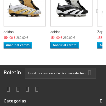
adidas...
adidas...
Zapat
154,00 €
269,00 €
154,00 €
269,00 €
156,0
Añadir al carrito
Añadir al carrito
Añad
Boletín
Categorías