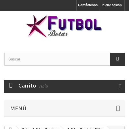
Contáctenos
Iniciar sesión
Carrito
vacío
MENÚ