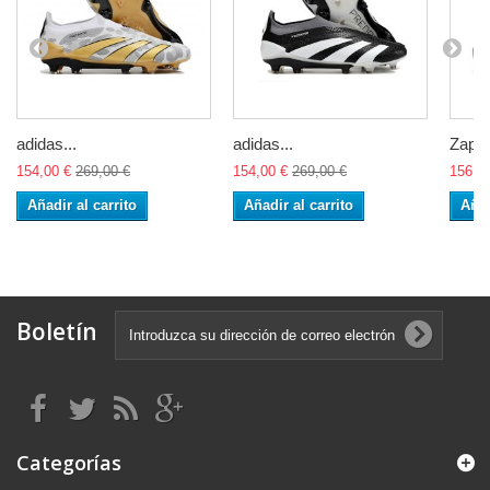
adidas...
adidas...
Zapat
154,00 €
269,00 €
154,00 €
269,00 €
156,0
Añadir al carrito
Añadir al carrito
Añad
Boletín
Categorías