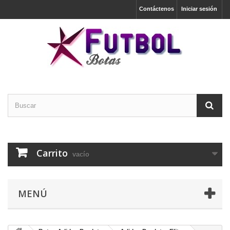
Contáctenos
Iniciar sesión
Carrito
vacío
MENÚ