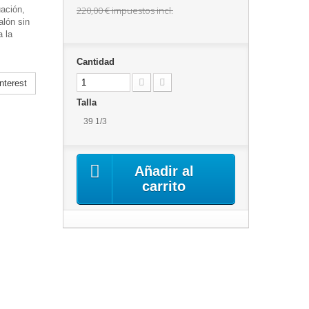
ación,
220,00 €
impuestos incl.
alón sin
a la
Cantidad
nterest
Talla
39 1/3
Añadir al
carrito