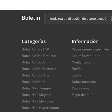
Boletín
Categorías
Información
Botas Adidas F50
Promociones especiales
Botas Adidas Predator
Los más vendidos
Botas Adidas Copa
Contáctenos
Botas Adidas Nemeziz
Envío
Botas Adidas Ace
ayuda
Botas Adidas X
Sobre nosotros
Botas Nike Tiempo
Pago seguro
Botas Nike Magista
Mapa del sitio
Botas Nike Mercurial
Botas Nike HyperVenom