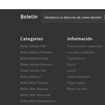
Boletín
Categorías
Información
Botas Adidas F50
Promociones especiales
Botas Adidas Predator
Los más vendidos
Botas Adidas Copa
Contáctenos
Botas Adidas Nemeziz
Envío
Botas Adidas Ace
ayuda
Botas Adidas X
Sobre nosotros
Botas Nike Tiempo
Pago seguro
Botas Nike Magista
Mapa del sitio
Botas Nike Mercurial
Botas Nike HyperVenom