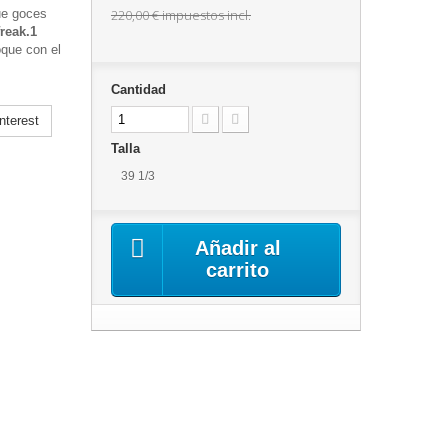
ue goces
220,00 €
impuestos incl.
reak.1
oque con el
Cantidad
nterest
Talla
39 1/3
Añadir al
carrito