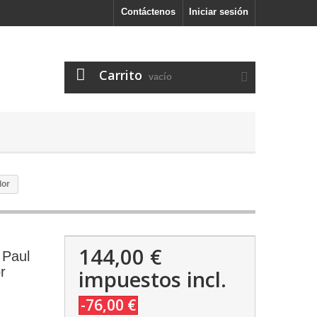
Contáctenos
Iniciar sesión
Carrito
vacío
lor
144,00 €
 Paul
r
impuestos incl.
-76,00 €