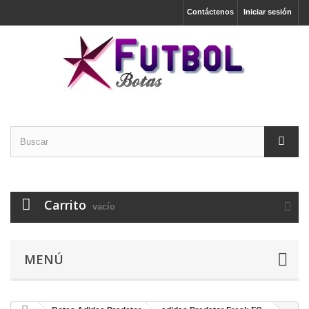
Contáctenos
Iniciar sesión
Carrito
vacío
MENÚ