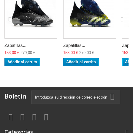
Zapatillas...
Zapatillas...
Zapati
153,00 €
279,00 €
153,00 €
279,00 €
153,0
Añadir al carrito
Añadir al carrito
Añad
Boletín
Categorías