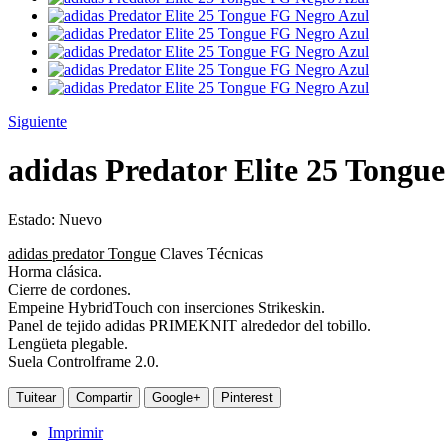
Siguiente
adidas Predator Elite 25 Tongu
Estado:
Nuevo
adidas predator Tongue
Claves Técnicas
Horma clásica.
Cierre de cordones.
Empeine HybridTouch con inserciones Strikeskin.
Panel de tejido adidas PRIMEKNIT alrededor del tobillo.
Lengüeta plegable.
Suela Controlframe 2.0.
Tuitear
Compartir
Google+
Pinterest
Imprimir