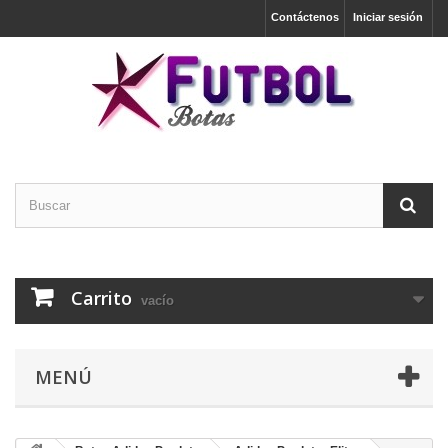
Contáctenos
Iniciar sesión
Carrito
vacío
MENÚ